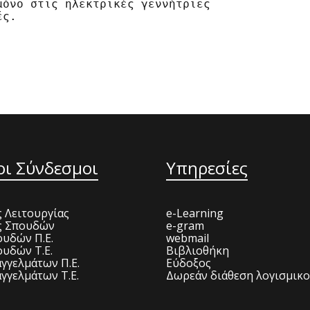
όνο στις ηλεκτρικές γεννήτριες

ς.

οι Σύνδεσμοι
Υπηρεσίες
 Λειτουργίας
e-Learning
ς Σπουδών
e-gram
υδών Π.Ε.
webmail
υδών Τ.Ε.
Βιβλιοθήκη
γγελμάτων Π.Ε.
Εύδοξος
γγελμάτων Τ.Ε.
Δωρεάν διάθεση λογισμικ