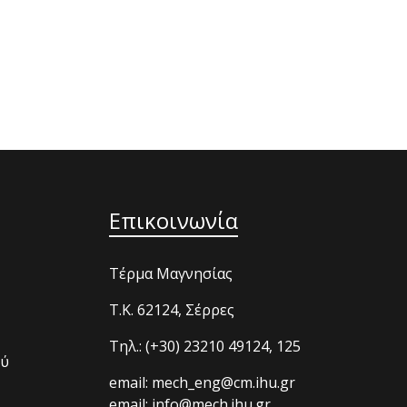
Επικοινωνία
Τέρμα Μαγνησίας
T.K. 62124, Σέρρες
Τηλ.: (+30) 23210 49124, 125
ού
email: mech_eng@cm.ihu.gr
email: info@mech.ihu.gr