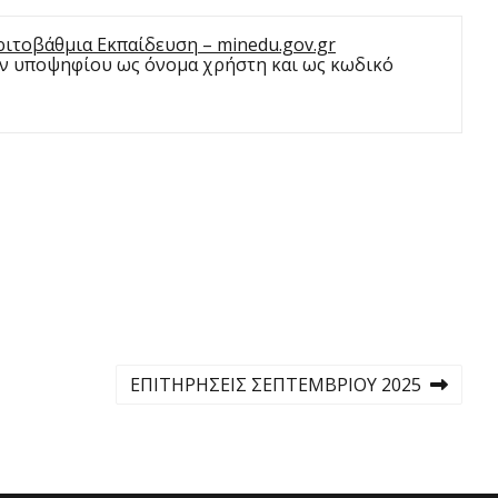
τοβάθμια Εκπαίδευση – minedu.gov.gr
ων υποψηφίου ως όνομα χρήστη και ως κωδικό
ΕΠΙΤΗΡΗΣΕΙΣ ΣΕΠΤΕΜΒΡΙΟΥ 2025
N
e
x
t
p
o