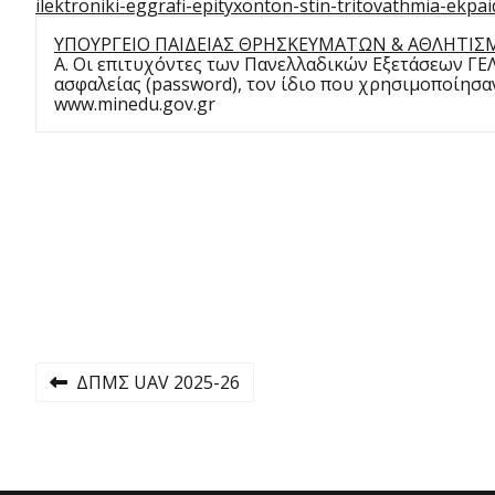
ilektroniki-eggrafi-epityxonton-stin-tritovathmia-ekpai
ΥΠΟΥΡΓΕΙΟ ΠΑΙΔΕΙΑΣ ΘΡΗΣΚΕΥΜΑΤΩΝ & ΑΘΛΗΤΙΣΜΟΥ 
Α. Οι επιτυχόντες των Πανελλαδικών Εξετάσεων ΓΕ
ασφαλείας (password), τον ίδιο που χρησιμοποίησαν
www.minedu.gov.gr
Π
ΔΠΜΣ UAV 2025-26
P
r
λ
e
v
i
ο
o