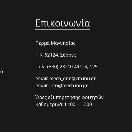
s
t
Επικοινωνία
Τέρμα Μαγνησίας
T.K. 62124, Σέρρες
Τηλ.: (+30) 23210 49124, 125
ού
email: mech_eng@cm.ihu.gr
email: info@mech.ihu.gr
Ώρες εξυπηρέτησης φοιτητών:
Καθημερινά: 11:00 – 13:00