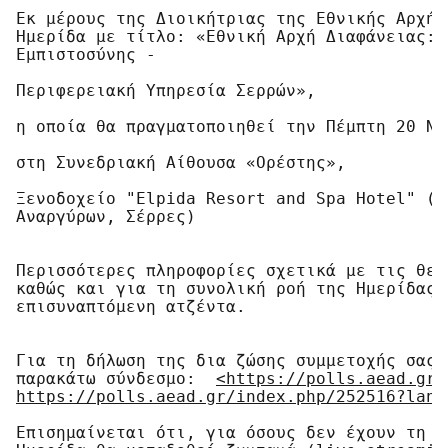
Εκ μέρους της Διοικήτριας της Εθνικής Αρχής
Ημερίδα με τίτλο: «Εθνική Αρχή Διαφάνειας: 
Εμπιστοσύνης -

Περιφερειακή Υπηρεσία Σερρών»,

η οποία θα πραγματοποιηθεί την Πέμπτη 20 Νο
στη Συνεδριακή Αίθουσα «Ορέστης», 

Ξενοδοχείο "Elpida Resort and Spa Hotel" (Τ
Αναργύρων, Σέρρες)

Περισσότερες πληροφορίες σχετικά με τις θεμ
καθώς και για τη συνολική ροή της Hμερίδας 
επισυναπτόμενη ατζέντα.

Για τη δήλωση της δια ζώσης συμμετοχής σας,
παρακάτω σύνδεσμο:  
<https://polls.aead.gr/
https://polls.aead.gr/index.php/252516?lang
Επισημαίνεται ότι, για όσους δεν έχουν τη δ