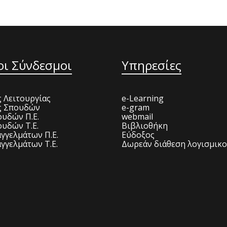
οι Σύνδεσμοι
Υπηρεσίες
 Λειτουργίας
e-Learning
ς Σπουδών
e-gram
υδών Π.Ε.
webmail
υδών Τ.Ε.
Βιβλιοθήκη
γγελμάτων Π.Ε.
Εύδοξος
γγελμάτων Τ.Ε.
Δωρεάν διάθεση λογισμικ