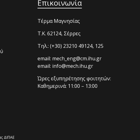
Επικοινωνία
Τέρμα Μαγνησίας
T.K. 62124, Σέρρες
Τηλ.: (+30) 23210 49124, 125
ού
email: mech_eng@cm.ihu.gr
email: info@mech.ihu.gr
Ώρες εξυπηρέτησης φοιτητών:
Καθημερινά: 11:00 – 13:00
ς ΔΙΠΑΕ