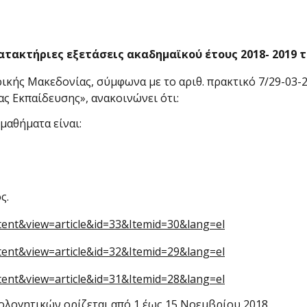
ατακτήριες εξετάσεις ακαδημαϊκού έτους 2018- 2019
ής Μακεδονίας, σύμφωνα με το αριθ. πρακτικό 7/29-03-2
ς Εκπαίδευσης», ανακοινώνει ότι:
μαθήματα είναι:
ς.
ntent&view=article&id=33&Itemid=30&lang=el
ntent&view=article&id=32&Itemid=29&lang=el
ntent&view=article&id=31&Itemid=28&lang=el
ολογητικών ορίζεται από 1 έως 15 Νοεμβρίου 2018