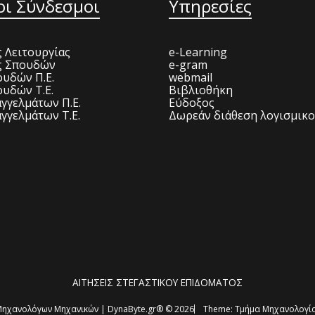
οι Σύνδεσμοι
Υπηρεσίες
 Λειτουργίας
e-Learning
ς Σπουδών
e-gram
υδών Π.Ε.
webmail
υδών Τ.Ε.
Βιβλιοθήκη
γγελμάτων Π.Ε.
Εύδοξος
γγελμάτων Τ.Ε.
Δωρεάν διάθεση λογισμικ
ΑΙΤΗΣΕΙΣ ΣΤΕΓΑΣΤΙΚΟΥ ΕΠΙΔΟΜΑΤΟΣ
ηχανολόγων Μηχανικών | DynaByte.gr® © 2026
Theme:
Τμήμα Μηχανολογία