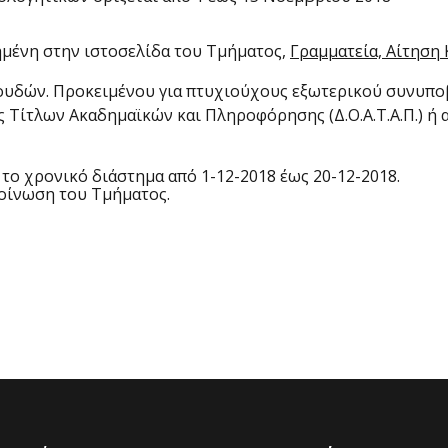
τημένη στην ιστοσελίδα του Τμήματος,
Γραμματεία, Αίτηση
ουδών. Προκειμένου για πτυχιούχους εξωτερικού συνυποβ
 Τίτλων Ακαδημαϊκών και Πληροφόρησης (Δ.Ο.Α.Τ.Α.Π.) ή 
 το χρονικό διάστημα από 1-12-2018 έως 20-12-2018.
οίνωση του Τμήματος.