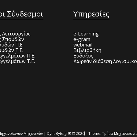
οι Σύνδεσμοι
Υπηρεσίες
 Λειτουργίας
e-Learning
ς Σπουδών
e-gram
υδών Π.Ε.
webmail
υδών Τ.Ε.
Βιβλιοθήκη
γγελμάτων Π.Ε.
Εύδοξος
γγελμάτων Τ.Ε.
Δωρεάν διάθεση λογισμικ
ηχανολόγων Μηχανικών | DynaByte.gr® © 2026
Theme:
Τμήμα Μηχανολογία