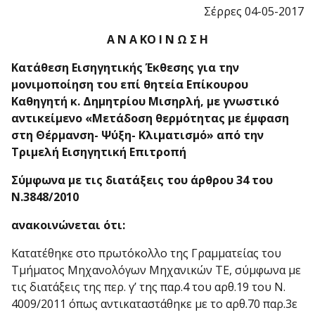
Σέρρες 04-05-2017
Α Ν Α ΚΟ Ι Ν Ω Σ Η
Κατάθεση Εισηγητικής Έκθεσης για την
μονιμοποίηση του επί θητεία Επίκουρου
Καθηγητή κ. Δημητρίου Μισηρλή, με γνωστικό
αντικείμενο «Μετάδοση θερμότητας με έμφαση
στη Θέρμανση- Ψύξη- Κλιματισμό» από την
Τριμελή Εισηγητική Επιτροπή
Σύμφωνα με τις διατάξεις του άρθρου 34 του
Ν.3848/2010
ανακοινώνεται ότι:
Κατατέθηκε στο πρωτόκολλο της Γραμματείας του
Τμήματος Μηχανολόγων Μηχανικών ΤΕ, σύμφωνα με
τις διατάξεις της περ. γ’ της παρ.4 του αρθ.19 του Ν.
4009/2011 όπως αντικαταστάθηκε με το αρθ.70 παρ.3ε