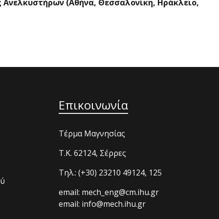
ς Ανελκυστήρων (Αθήνα, Θεσσαλονίκη, Ηράκλειο,
Επικοινωνία
Τέρμα Μαγνησίας
T.K. 62124, Σέρρες
Τηλ.: (+30) 23210 49124, 125
ού
email: mech_eng@cm.ihu.gr
email: info@mech.ihu.gr