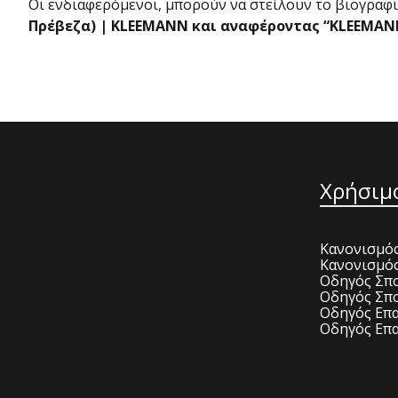
Οι ενδιαφερόμενοι, μπορούν να στείλουν το βιογρα
Πρέβεζα) | KLEEMANN και αναφέροντας “KLEEMAN
Χρήσιμ
Κανονισμός
Κανονισμό
Οδηγός Σπο
Οδηγός Σπο
Οδηγός Επα
Οδηγός Επα