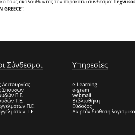
φικό τους ακολουθώντας τον παρακάτω σύνδεσμο:
Tεχνικό
N GREECE”
.
οι Σύνδεσμοι
Υπηρεσίες
 Λειτουργίας
e-Learning
ς Σπουδών
e-gram
υδών Π.Ε.
webmail
υδών Τ.Ε.
Βιβλιοθήκη
γγελμάτων Π.Ε.
Εύδοξος
γγελμάτων Τ.Ε.
Δωρεάν διάθεση λογισμικ