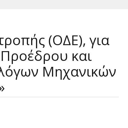
ροπής (ΟΔΕ), για
ς Προέδρου και
ολόγων Μηχανικών
»