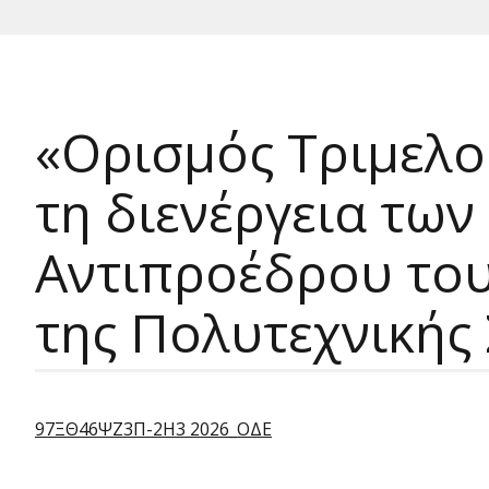
«Ορισμός Τριμελού
τη διενέργεια τω
Αντιπροέδρου το
της Πολυτεχνικής 
97ΞΘ46ΨΖ3Π-2Η3 2026_ΟΔΕ