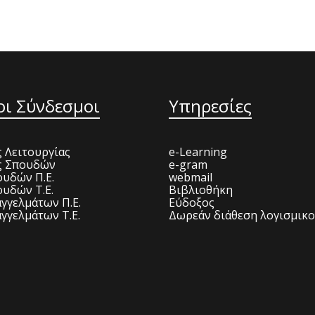
οι Σύνδεσμοι
Υπηρεσίες
 Λειτουργίας
e-Learning
ς Σπουδών
e-gram
υδών Π.Ε.
webmail
υδών Τ.Ε.
Βιβλιοθήκη
γγελμάτων Π.Ε.
Εύδοξος
γγελμάτων Τ.Ε.
Δωρεάν διάθεση λογισμικ