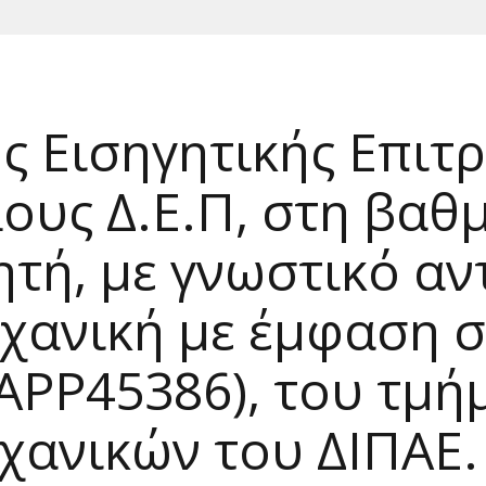
 Εισηγητικής Επιτρ
ους Δ.Ε.Π, στη βαθ
τή, με γνωστικό αν
χανική με έμφαση σ
PP45386), του τμή
ανικών του ΔΙΠΑΕ.