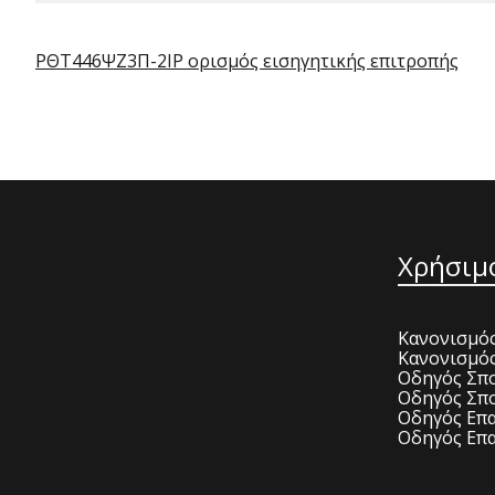
ΡΘΤ446ΨΖ3Π-2ΙΡ ορισμός εισηγητικής επιτροπής
Χρήσιμ
Κανονισμός
Κανονισμό
Οδηγός Σπο
Οδηγός Σπο
Οδηγός Επα
Οδηγός Επα