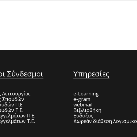
οι Σύνδεσμοι
Υπηρεσίες
 Λειτουργίας
e-Learning
ς Σπουδών
e-gram
υδών Π.Ε.
webmail
υδών Τ.Ε.
Βιβλιοθήκη
γγελμάτων Π.Ε.
Εύδοξος
γγελμάτων Τ.Ε.
Δωρεάν διάθεση λογισμικ