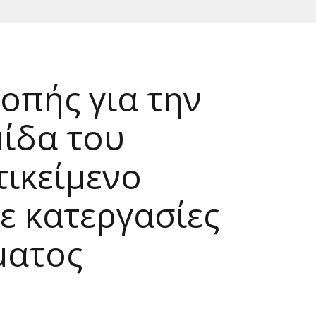
οπής για την
μίδα του
τικείμενο
ε κατεργασίες
ματος