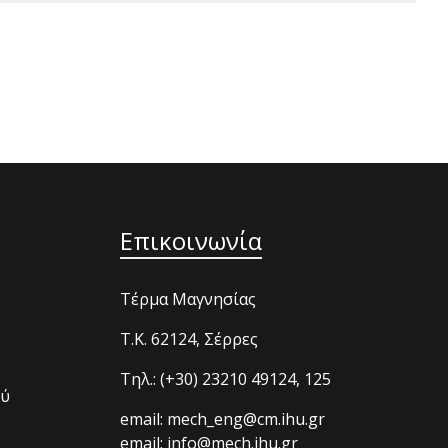
Επικοινωνία
Τέρμα Μαγνησίας
T.K. 62124, Σέρρες
Τηλ.: (+30) 23210 49124, 125
ού
email: mech_eng@cm.ihu.gr
email: info@mech.ihu.gr