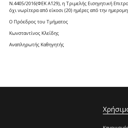
Ν.4405/2016(ΦΕΚ Α΄129), η Τριμελής Εισηγητική Επιτρ
όχι νωρίτερα από είκοσι (20) ημέρες από την ημερομη
Ο Πρόεδρος του Τμήματος
Κωνσταντίνος Κλεΐδης
Αναπληρωτής Καθηγητής
Χρήσιμ
Κανονισμός