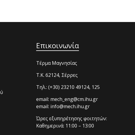
Επικοινωνία
Τέρμα Μαγνησίας
T.K. 62124, Σέρρες
Τηλ.: (+30) 23210 49124, 125
ού
email: mech_eng@cm.ihu.gr
email: info@mech.ihu.gr
Ώρες εξυπηρέτησης φοιτητών:
Καθημερινά: 11:00 – 13:00