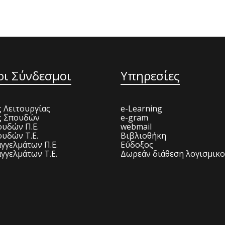
οι Σύνδεσμοι
Υπηρεσίες
 Λειτουργίας
e-Learning
ς Σπουδών
e-gram
υδών Π.Ε.
webmail
υδών Τ.Ε.
Βιβλιοθήκη
γγελμάτων Π.Ε.
Εύδοξος
γγελμάτων Τ.Ε.
Δωρεάν διάθεση λογισμικ