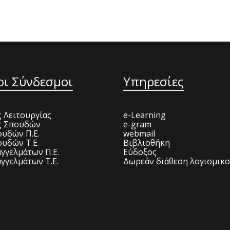
οι Σύνδεσμοι
Υπηρεσίες
 Λειτουργίας
e-Learning
ς Σπουδών
e-gram
υδών Π.Ε.
webmail
υδών Τ.Ε.
Βιβλιοθήκη
γγελμάτων Π.Ε.
Εύδοξος
γγελμάτων Τ.Ε.
Δωρεάν διάθεση λογισμικ