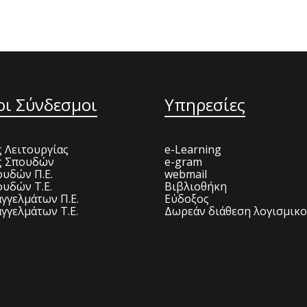
οι Σύνδεσμοι
Υπηρεσίες
 Λειτουργίας
e-Learning
ς Σπουδών
e-gram
υδών Π.Ε.
webmail
υδών Τ.Ε.
Βιβλιοθήκη
γγελμάτων Π.Ε.
Εύδοξος
γγελμάτων Τ.Ε.
Δωρεάν διάθεση λογισμικ