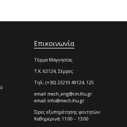
Επικοινωνία
Τέρμα Μαγνησίας
T.K. 62124, Σέρρες
Τηλ.: (+30) 23210 49124, 125
ού
email: mech_eng@cm.ihu.gr
email: info@mech.ihu.gr
Ώρες εξυπηρέτησης φοιτητών:
Καθημερινά: 11:00 – 13:00