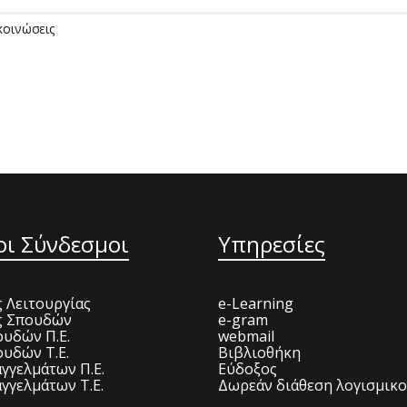
κοινώσεις
οι Σύνδεσμοι
Υπηρεσίες
 Λειτουργίας
e-Learning
ς Σπουδών
e-gram
υδών Π.Ε.
webmail
υδών Τ.Ε.
Βιβλιοθήκη
γγελμάτων Π.Ε.
Εύδοξος
γγελμάτων Τ.Ε.
Δωρεάν διάθεση λογισμικ