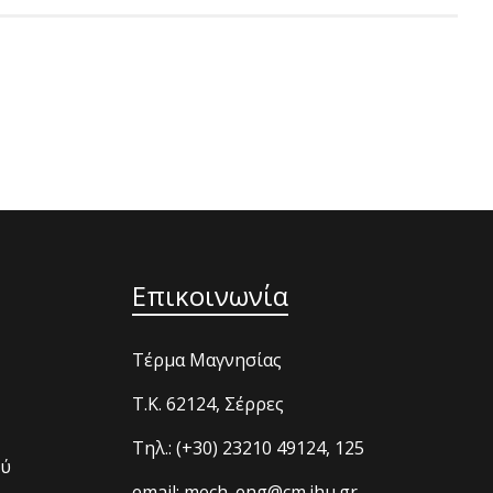
Επικοινωνία
Τέρμα Μαγνησίας
T.K. 62124, Σέρρες
Τηλ.: (+30) 23210 49124, 125
ού
email: mech_eng@cm.ihu.gr