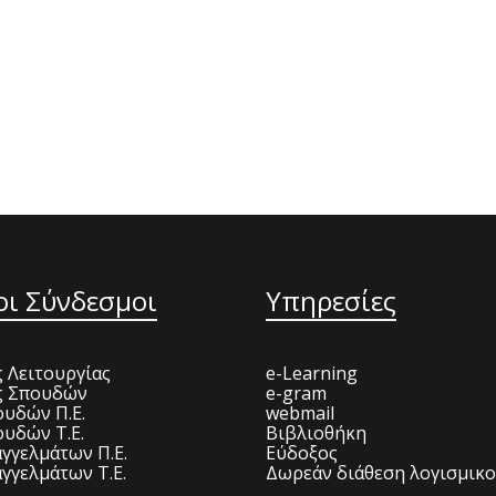
οι Σύνδεσμοι
Υπηρεσίες
 Λειτουργίας
e-Learning
ς Σπουδών
e-gram
υδών Π.Ε.
webmail
υδών Τ.Ε.
Βιβλιοθήκη
γγελμάτων Π.Ε.
Εύδοξος
γγελμάτων Τ.Ε.
Δωρεάν διάθεση λογισμικ