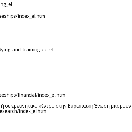
ing_el
eeships/index_el.htm
dying-and-training-eu_el
eships/financial/index_el.htm
ο ή σε ερευνητικό κέντρο στην Ευρωπαϊκή Ένωση μπορούν
research/index_el.htm