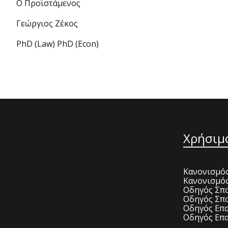
Ο Προϊστάμενος
Γεώργιος Ζέκος
PhD (Law) PhD (Econ)
Χρήσιμ
Κανονισμός
Κανονισμό
Οδηγός Σπο
Οδηγός Σπο
Οδηγός Επα
Οδηγός Επα