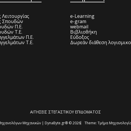
 Λειτουργίας
e-Learning
ς Σπουδών
e-gram
υδών Π.Ε.
webmail
υδών Τ.Ε.
Βιβλιοθήκη
γγελμάτων Π.Ε.
Εύδοξος
γγελμάτων Τ.Ε.
Δωρεάν διάθεση λογισμικ
ΑΙΤΗΣΕΙΣ ΣΤΕΓΑΣΤΙΚΟΥ ΕΠΙΔΟΜΑΤΟΣ
ηχανολόγων Μηχανικών | DynaByte.gr® © 2026
Theme:
Τμήμα Μηχανολογία