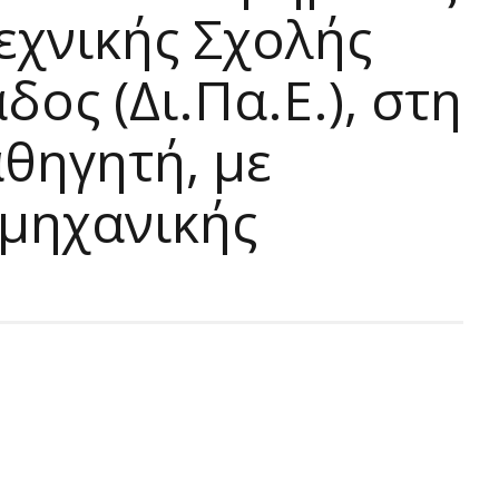
χνικής Σχολής
ος (Δι.Πα.Ε.), στη
θηγητή, με
ομηχανικής