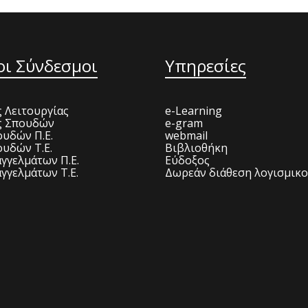
οι Σύνδεσμοι
Υπηρεσίες
 Λειτουργίας
e-Learning
ς Σπουδών
e-gram
υδών Π.Ε.
webmail
υδών Τ.Ε.
Βιβλιοθήκη
γγελμάτων Π.Ε.
Εύδοξος
γγελμάτων Τ.Ε.
Δωρεάν διάθεση λογισμικ