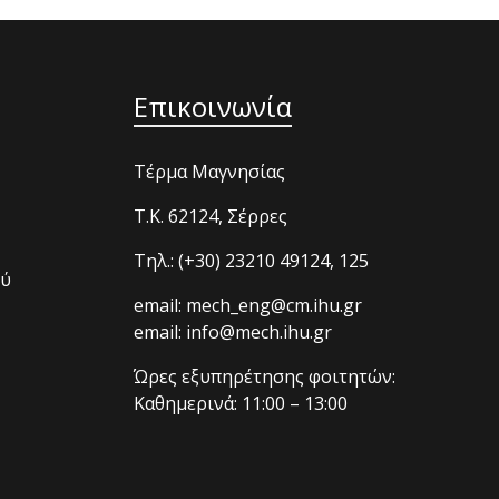
Επικοινωνία
Τέρμα Μαγνησίας
T.K. 62124, Σέρρες
Τηλ.: (+30) 23210 49124, 125
ού
email: mech_eng@cm.ihu.gr
email: info@mech.ihu.gr
Ώρες εξυπηρέτησης φοιτητών:
Καθημερινά: 11:00 – 13:00