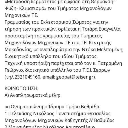
«Μετάδοση θερμότητας με έμφαση στη Θέρμανση-
Ψύξη- Κλιματισμό» του Τμήματος Μηχανολόγων
Μηχανικών ΤΕ.
Γραμματέας του Εκλεκτορικού Σώματος για την
τήρηση των πρακτικών, ορίζεται η Τσιάρα Ευαγγελία,
προϊσταμένη της γραμματείας του Τμήματος
Μηχανολόγων Μηχανικών ΤΕ του ΤΕΙ Κεντρικής
Μακεδονίας, με αναπληρώτρια την Ντόκα Μελπομένη,
διοικητικό υπάλληλο του ιδίου Τμήματος.
Τεχνική υποστήριξη παρέχεται από τον κ. Πατραμάνη
Γεώργιο, διοικητικό υπάλληλο του Τ.Ε.Ι. Σερρών
(τηλ.2321049160, email: geopat@teiser.gr).
ΚΟΙΝΟΠΟΙΗΣΗ:
Α) Αναπληρωματικά μέλη:
αα Ονοματεπώνυμο Ίδρυμα Τμήμα Βαθμίδα
1 Πελεκάσης Νικόλαος Πανεπιστήμιο Θεσσαλίας
Μηχανολόγων Μηχανικών Καθηγητής Α’ Βαθμίδας
2 Μουσιόπουλος Νικόλαος Αριστοτέλειο