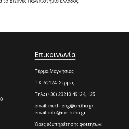
ια το Διεθνές Πανεπιστήμιο Ελλάδος.
Επικοινωνία
Τέρμα Μαγνησίας
T.K. 62124, Σέρρες
Τηλ.: (+30) 23210 49124, 125
ού
email: mech_eng@cm.ihu.gr
email: info@mech.ihu.gr
Ώρες εξυπηρέτησης φοιτητών: