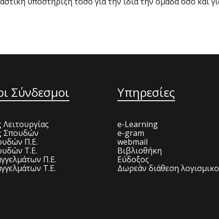
ιαστική υποστήριξη τόσο για την ίδια την ομάδα όσο και γ
οι Σύνδεσμοι
Υπηρεσίες
 Λειτουργίας
e-Learning
ς Σπουδών
e-gram
υδών Π.Ε.
webmail
υδών Τ.Ε.
Βιβλιοθήκη
γγελμάτων Π.Ε.
Εύδοξος
γγελμάτων Τ.Ε.
Δωρεάν διάθεση λογισμικ