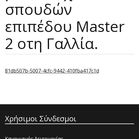
σπουδών
επιπέδου Master
2 οτη Γαλλία.
81db507b-5007-4cfc-9442-410fba417c1d
Χρήσιμοι Σύνδεσμοι
Κανονισμός Λειτουργίας