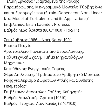
Τελική Εργασία: “Εξαρτώμενο της Ροϊκής
Παραμόρφωσης, Μη–γραμμικό Μοντέλο Τύρβης k–ω
και οι Εφαρμογές του (Strain–Dependent, Non–Linear
k–ω Model of Turbulence and its Applications)”
Επιβλέπων: Brian Launder, Professor
Βαθμός M.Sc.: Άριστα (80.0/100.0) (1ος/11)
Σεπτέμβριος 1986 – Νοέμβριος 1991
Βασικό Πτυχίο
Αριστοτέλειο Πανεπιστήμιο Θεσσαλονίκης,
Πολυτεχνική Σχολή, Τμήμα Μηχανολόγων
Μηχανικών
Κατεύθυνση: Ενεργειακός Τομέας
Θέμα Διπλ/τικής: “Τριδιάστατο Αριθμητικό Μοντέλο
Ροής για Αερισμό Δωματίων Απλής και Σύνθετης
Γεωμετρίας”
Επιβλέπων: Απόστολος Γούλας, Καθηγητής
Βαθμός Διπλ/τικής: Άριστα (10/10)
Βαθμός Πτυχίου: Λίαν Καλώς (7.46/10.0)