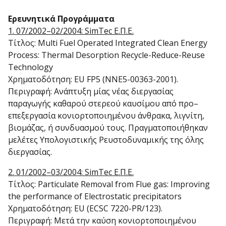
Ερευνητικά Προγράμματα
1. 07/2002–02/2004: SimTec Ε.Π.Ε.
Τίτλος: Multi Fuel Operated Integrated Clean Energy
Process: Thermal Desorption Recycle-Reduce-Reuse
Technology
Χρηματοδότηση: EU FP5 (NNE5-00363-2001).
Περιγραφή: Ανάπτυξη μίας νέας διεργασίας
παραγωγής καθαρού στερεού καυσίμου από προ–
επεξεργασία κονιορτοποιημένου άνθρακα, λιγνίτη,
βιομάζας, ή συνδυασμού τους. Πραγματοποιήθηκαν
μελέτες Υπολογιστικής Ρευστοδυναμικής της όλης
διεργασίας.
2. 01/2002–03/2004: SimTec Ε.Π.Ε.
Τίτλος: Particulate Removal from Flue gas: Improving
the performance of Electrostatic precipitators
Χρηματοδότηση: EU (ECSC 7220-PR/123).
Περιγραφή: Μετά την καύση κονιορτοποιημένου