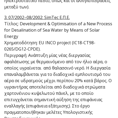
ηλεκτροστατικό πεδίο, όπως και οι αλληλεπιδράσεις
μεταξύ των).
3. 07/2002–08/2002: SimTec Ε.Π.Ε.
Τίτλος: Development & Optimisation of a New Process
for Desalination of Sea Water by Means of Solar
Energy
Χρηματοδότηση: EU INCO project (IC18-CT98-
0265/DG12-CPDE).
Περιγραφή: Ανάπτυξη μίας νέας διεργασίας
αφαλάτωσης με θερμαινόμενο από τον ήλιο αέρα, ο
οποίος υγραίνεται από θαλασσινό νερό. Η διεργασία
επαναλαμβάνεται για το διαδοχικό εμπλουτισμό του
αέρα σε υδρατμούς μέχρι περίπου 20% κατά βάρος. Ο
υγραντήρας αποτελείται από διαδοχικά στρώματα
χαρτονένιου κυψελωτού πάνελ, με το οποίο
επιτυγχάνεται σημαντική αύξηση της επιφάνειας
εναλλαγής (επιφάνεια εξάτμισης). Στο έργο
πραγματοποιήθηκαν μελέτες Υπολογιστικής