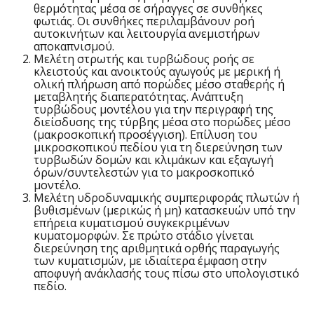
θερμότητας μέσα σε σήραγγες σε συνθήκες
φωτιάς. Οι συνθήκες περιλαμβάνουν ροή
αυτοκινήτων και λειτουργία ανεμιστήρων
αποκαπνισμού.
Μελέτη στρωτής και τυρβώδους ροής σε
κλειστούς και ανοικτούς αγωγούς με μερική ή
ολική πλήρωση από πορώδες μέσο σταθερής ή
μεταβλητής διαπερατότητας. Ανάπτυξη
τυρβώδους μοντέλου για την περιγραφή της
διείσδυσης της τύρβης μέσα στο πορώδες μέσο
(μακροσκοπική προσέγγιση). Επίλυση του
μικροσκοπικού πεδίου για τη διερεύνηση των
τυρβωδών δομών και κλιμάκων και εξαγωγή
όρων/συντελεστών για το μακροσκοπικό
μοντέλο.
Μελέτη υδροδυναμικής συμπεριφοράς πλωτών ή
βυθισμένων (μερικώς ή μη) κατασκευών υπό την
επήρεια κυματισμού συγκεκριμένων
κυματομορφών. Σε πρώτο στάδιο γίνεται
διερεύνηση της αριθμητικά ορθής παραγωγής
των κυματισμών, με ιδιαίτερα έμφαση στην
αποφυγή ανάκλασής τους πίσω στο υπολογιστικό
πεδίο.