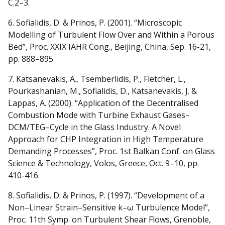
C.2–3.
6. Sofialidis, D. & Prinos, P. (2001). “Microscopic
Modelling of Turbulent Flow Over and Within a Porous
Bed”, Proc. XXIX IAHR Cong., Beijing, China, Sep. 16-21,
pp. 888–895.
7. Katsanevakis, Α., Tsemberlidis, P., Fletcher, L.,
Pourkashanian, M., Sofialidis, D., Katsanevakis, J. &
Lappas, A. (2000). “Application of the Decentralised
Combustion Mode with Turbine Exhaust Gases–
DCM/TEG–Cycle in the Glass Industry. A Novel
Approach for CHP Integration in High Temperature
Demanding Processes”, Proc. 1st Balkan Conf. on Glass
Science & Technology, Volos, Greece, Oct. 9–10, pp.
410-416.
8. Sofialidis, D. & Prinos, P. (1997). “Development of a
Νon–Linear Strain–Sensitive k–ω Turbulence Model”,
Proc. 11th Symp. on Turbulent Shear Flows, Grenoble,