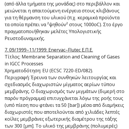
(από άλλα τμήματα της μονάδας) στο περιβάλλον και
μειώνεται η απαιτούμενη ενέργεια στους κλιβάνους
για τη θέρμανση του υλικού (π.χ. κεραμικά προϊόντα
τα οποία πρέπει να ²ψηθούν² στους 1000οC). Στο έργο
πραγματοποιήθηκαν μελέτες Υπολογιστικής
Ρευστοδυναμικής.
7. 09/1999–11/1999: Enervac–Flutec Ε.Π.Ε.
Τίτλος: Membrane Separation and Cleaning of Gases
in IGCC Processes
Χρηματοδότηση: EU (ECSC 7220-ED/082).
Περιγραφή: Έρευνα των συνθηκών λειτουργίας και
σχεδιασμός διαχωριστών μίγματος αερίων τύπου
μεμβράνης. Ο διαχωρισμός των μιγμάτων (διμερή στο
παρόν πρόγραμμα) επιτυγχάνεται λόγω της ροής τους
(υπό πίεση που φτάνει τα 50 [bar]) μέσα από διαμήκεις
διαχωριστές που αποτελούνται από χιλιάδες λεπτές
κοίλες μεμβράνες εξωτερικής διαμέτρου της τάξης
των 300 [μm]. Το υλικό της μεμβράνης (πολυμερές)