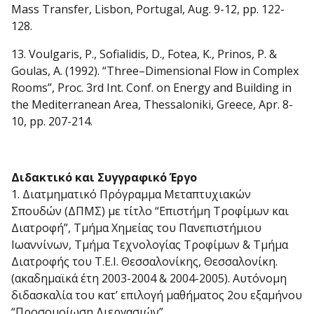
Mass Transfer, Lisbon, Portugal, Aug. 9-12, pp. 122-
128.
13. Voulgaris, P., Sofialidis, D., Fotea, K., Prinos, P. &
Goulas, A. (1992). “Three–Dimensional Flow in Complex
Rooms”, Proc. 3rd Int. Conf. on Energy and Building in
the Mediterranean Area, Thessaloniki, Greece, Apr. 8-
10, pp. 207-214.
Διδακτικό και Συγγραφικό Έργο
1. Διατμηματικό Πρόγραμμα Μεταπτυχιακών
Σπουδών (ΔΠΜΣ) με τίτλο “Επιστήμη Τροφίμων και
Διατροφή”, Τμήμα Χημείας του Πανεπιστήμιου
Ιωαννίνων, Τμήμα Τεχνολογίας Τροφίμων & Τμήμα
Διατροφής του Τ.Ε.Ι. Θεσσαλονίκης, Θεσσαλονίκη.
(ακαδημαϊκά έτη 2003-2004 & 2004-2005). Αυτόνομη
διδασκαλία του κατ’ επιλογή μαθήματος 2ου εξαμήνου
“Προσομοίωση Διεργασιών”.