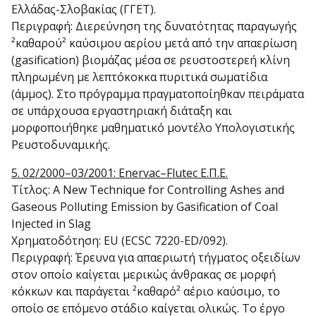
Ελλάδας-Σλοβακίας (ΓΓΕΤ).
Περιγραφή: Διερεύνηση της δυνατότητας παραγωγής
²καθαρού² καύσιμου αερίου μετά από την απαερίωση
(gasification) βιομάζας μέσα σε ρευστοστερεή κλίνη
πληρωμένη με λεπτόκοκκα πυριτικά σωματίδια
(άμμος). Στο πρόγραμμα πραγματοποίηθκαν πειράματα
σε υπάρχουσα εργαστηριακή διάταξη και
μορφοποιήθηκε μαθηματικό μοντέλο Υπολογιστικής
Ρευστοδυναμικής.
5. 02/2000–03/2001: Enervac–Flutec Ε.Π.Ε.
Τίτλος: A New Technique for Controlling Ashes and
Gaseous Polluting Emission by Gasification of Coal
Injected in Slag
Χρηματοδότηση: EU (ECSC 7220-ED/092).
Περιγραφή: Έρευνα για απαεριωτή τήγματος οξειδίων
στον οποίο καίγεται μερικώς άνθρακας σε μορφή
κόκκων και παράγεται ²καθαρό² αέριο καύσιμο, το
οποίο σε επόμενο στάδιο καίγεται ολικώς. Το έργο