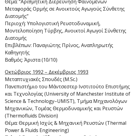
Θέμα: “Αριθμητική Διερεύνηση Φαινομένων
Μεταφοράς Ορμής σε Ανοικτούς Αγωγούς Σύνθετης
Διατομής”
Περιοχή: Υπολογιστική Ρευστοδυναμική,
Μοντελοποίηση Τύρβης, Ανοικτοί Αγωγοί Σύνθετης
Διατομής
Επιβλέπων: Παναγιώτης Πρίνος, Αναπληρωτής
Καθηγητής
Βαθμός: Άριστα (10/10)
Οκτώβριος 1992 – Δεκέμβριος 1993
Μεταπτυχιακές Σπουδές (M.Sc.)
Πανεπιστήμιο του Μάντσεστερ Ινστιτούτο Επιστήμης
και Τεχνολογίας (University of Manchester Institute of
Science & Technology–UMIST), Τμήμα Μηχανολόγων
Μηχανικών, Τομέας Θερμoδυναμικής και Ρευστών
(Thermofluids Division)
Θέμα: Θερμική Ισχύς & Μηχανική Ρευστών (Thermal
Power & Fluids Engineering)