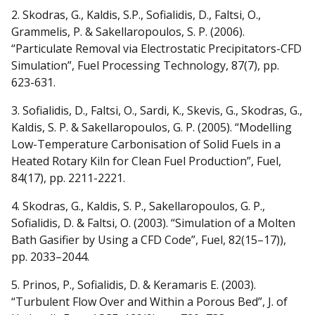
2. Skodras, G., Kaldis, S.P., Sofialidis, D., Faltsi, O.,
Grammelis, P. & Sakellaropoulos, S. P. (2006).
“Particulate Removal via Electrostatic Precipitators-CFD
Simulation”, Fuel Processing Technology, 87(7), pp.
623-631.
3. Sofialidis, D., Faltsi, O., Sardi, K., Skevis, G., Skodras, G.,
Kaldis, S. P. & Sakellaropoulos, G. P. (2005). “Modelling
Low-Temperature Carbonisation of Solid Fuels in a
Heated Rotary Kiln for Clean Fuel Production”, Fuel,
84(17), pp. 2211-2221.
4. Skodras, G., Kaldis, S. P., Sakellaropoulos, G. P.,
Sofialidis, D. & Faltsi, O. (2003). “Simulation of a Molten
Bath Gasifier by Using a CFD Code”, Fuel, 82(15–17)),
pp. 2033–2044.
5. Prinos, P., Sofialidis, D. & Keramaris E. (2003).
“Turbulent Flow Over and Within a Porous Bed”, J. of