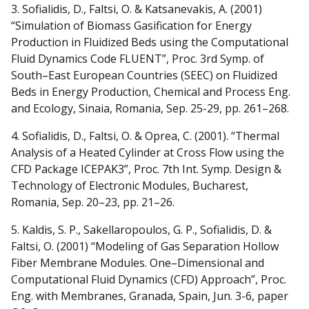
3. Sofialidis, D., Faltsi, O. & Katsanevakis, A. (2001)
“Simulation of Biomass Gasification for Energy
Production in Fluidized Beds using the Computational
Fluid Dynamics Code FLUENT”, Proc. 3rd Symp. of
South–East European Countries (SEEC) on Fluidized
Beds in Energy Production, Chemical and Process Eng.
and Ecology, Sinaia, Romania, Sep. 25-29, pp. 261–268.
4. Sofialidis, D., Faltsi, O. & Oprea, C. (2001). “Thermal
Analysis of a Heated Cylinder at Cross Flow using the
CFD Package ICEPAK3”, Proc. 7th Int. Symp. Design &
Technology of Electronic Modules, Bucharest,
Romania, Sep. 20–23, pp. 21–26.
5. Kaldis, S. P., Sakellaropoulos, G. P., Sofialidis, D. &
Faltsi, O. (2001) “Modeling of Gas Separation Hollow
Fiber Membrane Modules. One–Dimensional and
Computational Fluid Dynamics (CFD) Approach”, Proc.
Eng. with Membranes, Granada, Spain, Jun. 3-6, paper