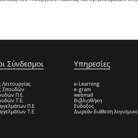
οι Σύνδεσμοι
Υπηρεσίες
 Λειτουργίας
e-Learning
ς Σπουδών
e-gram
υδών Π.Ε.
webmail
υδών Τ.Ε.
Βιβλιοθήκη
γγελμάτων Π.Ε.
Εύδοξος
γγελμάτων Τ.Ε.
Δωρεάν διάθεση λογισμικ