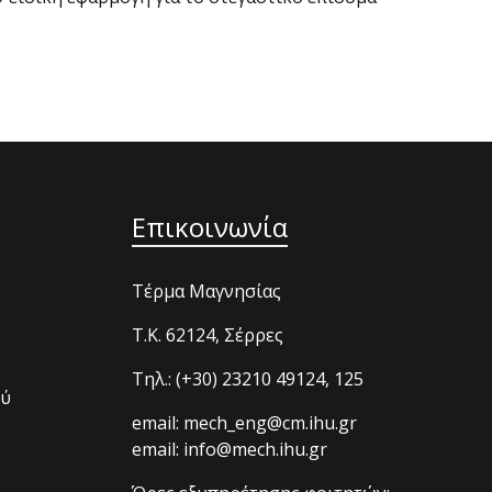
Επικοινωνία
Τέρμα Μαγνησίας
T.K. 62124, Σέρρες
Τηλ.: (+30) 23210 49124, 125
ού
email: mech_eng@cm.ihu.gr
email: info@mech.ihu.gr