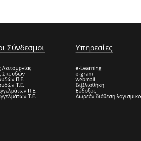
οι Σύνδεσμοι
Υπηρεσίες
 Λειτουργίας
e-Learning
ς Σπουδών
e-gram
υδών Π.Ε.
webmail
υδών Τ.Ε.
Βιβλιοθήκη
γγελμάτων Π.Ε.
Εύδοξος
γγελμάτων Τ.Ε.
Δωρεάν διάθεση λογισμικ