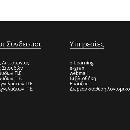
οι Σύνδεσμοι
Υπηρεσίες
 Λειτουργίας
e-Learning
ς Σπουδών
e-gram
υδών Π.Ε.
webmail
υδών Τ.Ε.
Βιβλιοθήκη
γγελμάτων Π.Ε.
Εύδοξος
γγελμάτων Τ.Ε.
Δωρεάν διάθεση λογισμικ