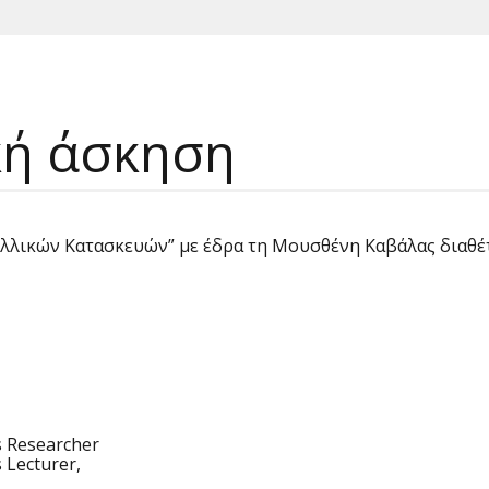
κή άσκηση
ταλλικών Κατασκευών” με έδρα τη Μουσθένη Καβάλας διαθέτ
s Researcher
 Lecturer,