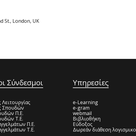
d St., London, UK
οι Σύνδεσμοι
Υπηρεσίες
 Λειτουργίας
e-Learning
ς Σπουδών
e-gram
υδών Π.Ε.
webmail
υδών Τ.Ε.
Βιβλιοθήκη
γγελμάτων Π.Ε.
Εύδοξος
γγελμάτων Τ.Ε.
Δωρεάν διάθεση λογισμικ