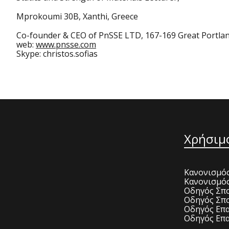
Mprokoumi 30B, Xanthi, Greece
Co-founder & CEO of PnSSE LTD, 167-169 Great Portlan
web:
www.pnsse.com
Skype: christos.sofias
Χρήσιμ
Κανονισμός
Κανονισμό
Οδηγός Σπο
Οδηγός Σπο
Οδηγός Επα
Οδηγός Επα