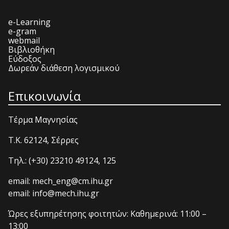
e-Learning
e-gram
webmail
Βιβλιοθήκη
Εύδοξος
Δωρεάν διάθεση λογισμικού
Επικοινωνία
Τέρμα Μαγνησίας
T.K. 62124, Σέρρες
Τηλ.: (+30) 23210 49124, 125
email: mech_eng@cm.ihu.gr
email: info@mech.ihu.gr
Ώρες εξυπηρέτησης φοιτητών: Καθημερινά: 11:00 –
13:00