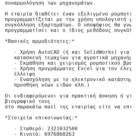
συναρμολόγηση των μηχανημάτων.

Η εταιρία διαθέτει έναν εξελιγμένο ρομποτικ
προγραμματίζεται με την χρήση υπολογιστή γι
συγκόλληση εξαρτημάτων. Ο υποψήφιος θα γνωρ
προγραμματίσει και ο ίδιος μεθόδους συγκόλλ
*Βασικές αρμοδιότητες:*

   - Χρήση AutoCAD (ή και SolidWorks) για τ
   κατασκευή τεμαχίων για αγροτικά μηχανήματ
   - Εκμάθηση και χειρισμός ρομποτικού βραχ
   - Χρήση προγράμματος Excel για τον έλεγχ
   έλλειψη

   - Ενασχόληση με το ηλεκτρονικό κατάστημα
   προσθήκη νέων ειδών κλπ.)

Οι ενδιαφερόμενοι για πρακτική άσκηση ή για
βιογραφικό τους

στο παρακάτω mail της εταιρίας είτε να επικ
*Στοιχεία επικοινωνίας:*

   - Σταθερό: 2321032500

   - Κινητό: 6976860263
