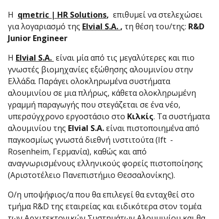
Η
qmetric | HR Solutions
,
επιθυμεί να στελεχώσει
για λογαριασμό της
Elvial S.A.
,
τη θέση του/της:
R
&
D
Junior
Engineer
Η
Elvial S.A.
είναι μία από τις μεγαλύτερες και πιο
γνωστές βιομηχανίες εξώθησης αλουμινίου στην
Ελλάδα. Παράγει ολοκληρωμένα συστήματα
αλουμινίου σε μια πλήρως, κάθετα ολοκληρωμένη
γραμμή παραγωγής που στεγάζεται σε ένα νέο,
υπερσύγχρονο εργοστάσιο στο
Κιλκίς
. Τα συστήματα
αλουμινίου της
Elvial S.A.
είναι πιστοποιημένα από
παγκοσμίως γνωστά διεθνή ινστιτούτα (Ift -
Rosenheim, Γερμανία), καθώς και από
αναγνωρισμένους ελληνικούς φορείς πιστοποίησης
(Αριστοτέλειο Πανεπιστήμιο Θεσσαλονίκης).
Ο/η υποψήφιος/α που θα επιλεγεί θα ενταχθεί στο
τμήμα R&D της εταιρείας και ειδικότερα στον τομέα
των Αρχιτεκτονικών Συστημάτων Αλουμινίου και θα