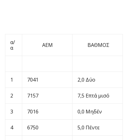
α/
ΑΕΜ
ΒΑΘΜΟΣ
α
1
7041
2,0 Δύο
2
7157
7,5 Επτά μισό
3
7016
0,0 Μηδέν
4
6750
5,0 Πέντε