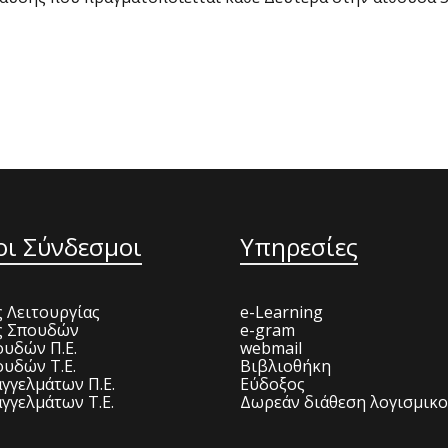
οι Σύνδεσμοι
Υπηρεσίες
 Λειτουργίας
e-Learning
ς Σπουδών
e-gram
υδών Π.Ε.
webmail
υδών Τ.Ε.
Βιβλιοθήκη
γγελμάτων Π.Ε.
Εύδοξος
γγελμάτων Τ.Ε.
Δωρεάν διάθεση λογισμικ