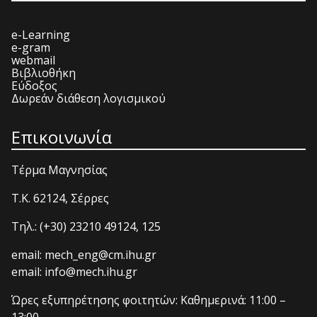
e-Learning
e-gram
webmail
Βιβλιοθήκη
Εύδοξος
Δωρεάν διάθεση λογισμικού
Επικοινωνία
Τέρμα Μαγνησίας
T.K. 62124, Σέρρες
Τηλ.: (+30) 23210 49124, 125
email: mech_eng@cm.ihu.gr
email: info@mech.ihu.gr
Ώρες εξυπηρέτησης φοιτητών: Καθημερινά: 11:00 –
13:00