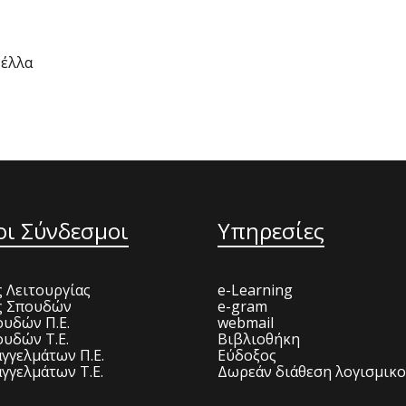
Πέλλα
οι Σύνδεσμοι
Υπηρεσίες
 Λειτουργίας
e-Learning
ς Σπουδών
e-gram
υδών Π.Ε.
webmail
υδών Τ.Ε.
Βιβλιοθήκη
γγελμάτων Π.Ε.
Εύδοξος
γγελμάτων Τ.Ε.
Δωρεάν διάθεση λογισμικ