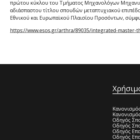
πρώτου κύκλου του Τμήματος Μηχανολόγων Μηχανικώ
αδιάσπαστου τίτλου σπουδών μεταπτυχιακού επιπέδου 
Εθνικού και Ευρωπαϊκού Πλαισίου Προσόντων, σύμφωνα
https://www.esos.gr/arthra/89035/integrated-master-
Χρήσιμ
Κανονισμός
Κανονισμό
Οδηγός Σπο
Οδηγός Σπο
Οδηγός Επα
Οδηγός Επα