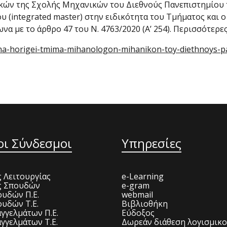
ν της Σχολής Μηχανικών του Διεθνούς Πανεπιστημίου τ
(integrated master) στην ειδικότητα του Τμήματος και ο
 με το άρθρο 47 του Ν. 4763/2020 (Α’ 254). Περισσότερε
tha-horigei-tmima-mihanologon-mihanikon-toy-diethnoys-p
οι Σύνδεσμοι
Υπηρεσίες
 Λειτουργίας
e-Learning
ς Σπουδών
e-gram
υδών Π.Ε.
webmail
υδών Τ.Ε.
Βιβλιοθήκη
γγελμάτων Π.Ε.
Εύδοξος
γγελμάτων Τ.Ε.
Δωρεάν διάθεση λογισμικ