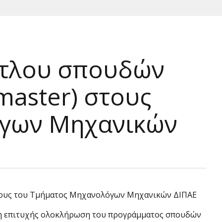
ίτλου σπουδών
master) στους
όγων Μηχανικών
οίτους του Τμήματος Μηχανολόγων Μηχανικών ΔΙΠΑΕ
ως η επιτυχής ολοκλήρωση του προγράμματος σπουδών