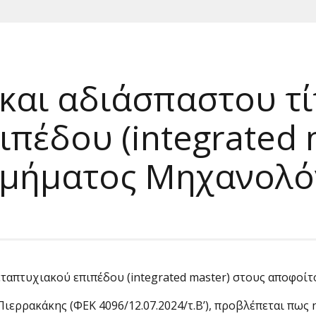
και αδιάσπαστου τ
πέδου (integrated 
Τμήματος Μηχανολ
εταπτυχιακού επιπέδου (integrated master) στους αποφ
 Πιερρακάκης (ΦΕΚ 4096/12.07.2024/τ.Β’), προβλέπεται π