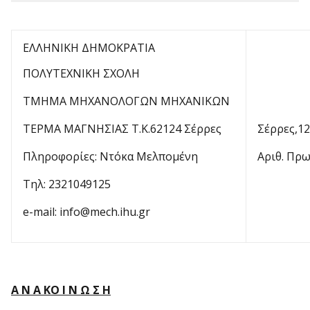
ΕΛΛΗΝΙΚΗ ΔΗΜΟΚΡΑΤΙΑ
ΠΟΛΥΤΕΧΝΙΚΗ ΣΧΟΛΗ
ΤΜΗΜΑ ΜΗΧΑΝΟΛΟΓΩΝ ΜΗΧΑΝΙΚΩΝ
ΤΕΡΜΑ ΜΑΓΝΗΣΙΑΣ Τ.Κ.62124 Σέρρες
Σέρρες,12
Πληροφορίες: Ντόκα Μελπομένη
Αριθ. Πρω
Τηλ: 2321049125
e-mail: info@mech.ihu.gr
Α Ν Α ΚΟ Ι Ν Ω Σ Η