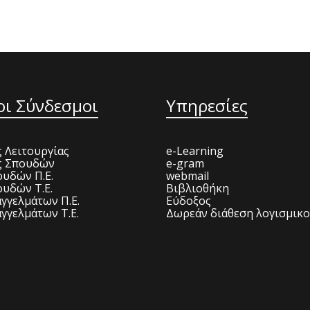
οι Σύνδεσμοι
Υπηρεσίες
 Λειτουργίας
e-Learning
ς Σπουδών
e-gram
υδών Π.Ε.
webmail
υδών Τ.Ε.
Βιβλιοθήκη
γγελμάτων Π.Ε.
Εύδοξος
γγελμάτων Τ.Ε.
Δωρεάν διάθεση λογισμικ