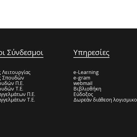
οι Σύνδεσμοι
Υπηρεσίες
 Λειτουργίας
e-Learning
ς Σπουδών
e-gram
υδών Π.Ε.
webmail
υδών Τ.Ε.
Βιβλιοθήκη
γγελμάτων Π.Ε.
Εύδοξος
γγελμάτων Τ.Ε.
Δωρεάν διάθεση λογισμικ