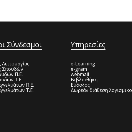
οι Σύνδεσμοι
Υπηρεσίες
 Λειτουργίας
e-Learning
ς Σπουδών
e-gram
υδών Π.Ε.
webmail
υδών Τ.Ε.
Βιβλιοθήκη
γγελμάτων Π.Ε.
Εύδοξος
γγελμάτων Τ.Ε.
Δωρεάν διάθεση λογισμικ