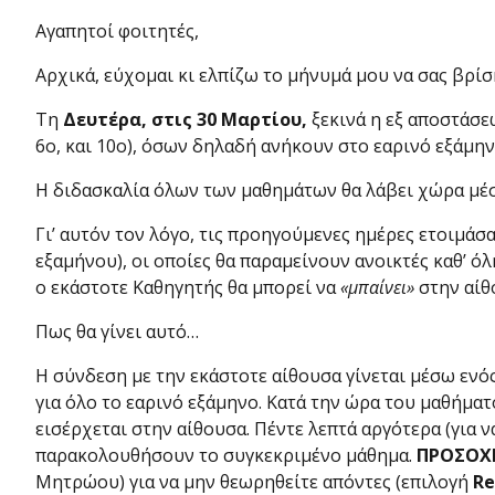
Αγαπητοί φοιτητές,
Αρχικά, εύχομαι κι ελπίζω το μήνυμά μου να σας βρίσ
Τη
Δευτέρα, στις 30 Μαρτίου,
ξεκινά η εξ αποστάσ
6ο, και 10ο), όσων δηλαδή ανήκουν στο εαρινό εξάμην
Η διδασκαλία όλων των μαθημάτων θα λάβει χώρα μέ
Γι’ αυτόν τον λόγο, τις προηγούμενες ημέρες ετοιμάσ
εξαμήνου), οι οποίες θα παραμείνουν ανοικτές καθ’ ό
ο εκάστοτε Καθηγητής θα μπορεί να
«μπαίνει»
στην αίθο
Πως θα γίνει αυτό…
Η σύνδεση με την εκάστοτε αίθουσα γίνεται μέσω ενός
για όλο το εαρινό εξάμηνο. Κατά την ώρα του μαθήμ
εισέρχεται στην αίθουσα. Πέντε λεπτά αργότερα (για 
παρακολουθήσουν το συγκεκριμένο μάθημα.
ΠΡΟΣΟΧ
Μητρώου) για να μην θεωρηθείτε απόντες (επιλογή
R