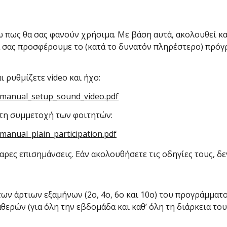
ύω πως θα σας φανούν χρήσιμα. Με βάση αυτά, ακολουθεί κα
να σας προσφέρουμε το (κατά το δυνατόν πληρέστερο) πρό
 ρυθμίζετε video και ήχο:
-manual_setup_sound_video.pdf
στη συμμετοχή των φοιτητών:
anual_plain_participation.pdf
θαρες επισημάνσεις. Εάν ακολουθήσετε τις οδηγίες τους, δ
 των άρτιων εξαμήνων (2ο, 4ο, 6ο και 10ο) του προγράμ
ερών (για όλη την εβδομάδα και καθ’ όλη τη διάρκεια το