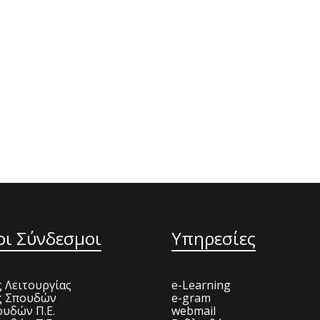
οι Σύνδεσμοι
Υπηρεσίες
 Λειτουργίας
e-Learning
ς Σπουδών
e-gram
υδών Π.Ε.
webmail