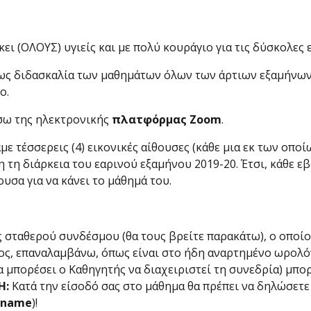
κει (ΟΛΟΥΣ) υγιείς και με πολύ κουράγιο για τις δύσκολες
εως διδασκαλία των μαθημάτων όλων των άρτιων εξαμήνων
ο.
σω της ηλεκτρονικής
πλατφόρμας Zoom
.
αμε τέσσερεις (4) εικονικές αίθουσες (κάθε μια εκ των οπ
λη τη διάρκεια του εαρινού εξαμήνου 2019-20. Έτσι, κάθε 
υσα για να κάνει το μάθημά του.
 σταθερού συνδέσμου (θα τους βρείτε παρακάτω), ο οποίος
ατος, επαναλαμβάνω, όπως είναι στο ήδη αναρτημένο ωρολ
να μπορέσει ο Καθηγητής να διαχειριστεί τη συνεδρία) μπο
Η:
Κατά την είσοδό σας στο μάθημα θα πρέπει να δηλώσετε
ename
)!