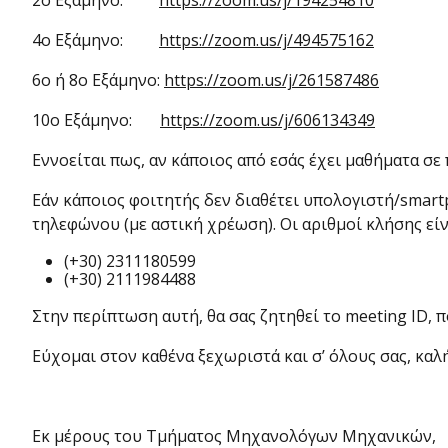
2o Εξάμηνο:
https://zoom.us/j/194254810
4ο Εξάμηνο:
https://zoom.us/j/494575162
6ο ή 8ο Εξάμηνο:
https://zoom.us/j/261587486
10ο Εξάμηνο:
https://zoom.us/j/606134349
Εννοείται πως, αν κάποιος από εσάς έχει μαθήματα σ
Εάν κάποιος φοιτητής δεν διαθέτει υπολογιστή/smar
τηλεφώνου (με αστική χρέωση). Οι αριθμοί κλήσης είν
(+30) 2311180599
(+30) 2111984488
Στην περίπτωση αυτή, θα σας ζητηθεί το meeting ID, 
Εύχομαι στον καθένα ξεχωριστά και σ’ όλους σας, καλ
Εκ μέρους του Τμήματος Μηχανολόγων Μηχανικών,