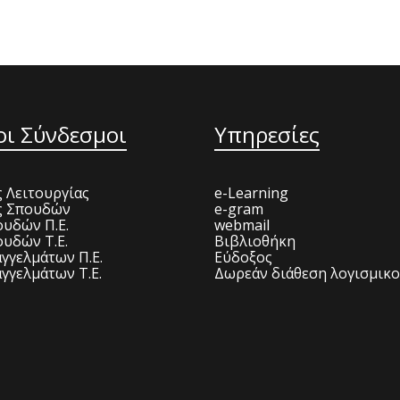
οι Σύνδεσμοι
Υπηρεσίες
 Λειτουργίας
e-Learning
ς Σπουδών
e-gram
υδών Π.Ε.
webmail
υδών Τ.Ε.
Βιβλιοθήκη
γγελμάτων Π.Ε.
Εύδοξος
γγελμάτων Τ.Ε.
Δωρεάν διάθεση λογισμικ