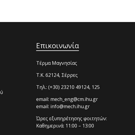
Επικοινωνία
Τέρμα Μαγνησίας
T.K. 62124, Σέρρες
Τηλ.: (+30) 23210 49124, 125
ού
email: mech_eng@cm.ihu.gr
email: info@mech.ihu.gr
Ώρες εξυπηρέτησης φοιτητών:
Καθημερινά: 11:00 – 13:00