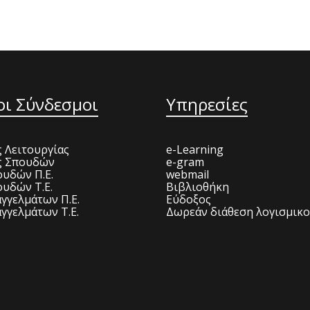
οι Σύνδεσμοι
Υπηρεσίες
 Λειτουργίας
e-Learning
ς Σπουδών
e-gram
υδών Π.Ε.
webmail
υδών Τ.Ε.
Βιβλιοθήκη
γγελμάτων Π.Ε.
Εύδοξος
γγελμάτων Τ.Ε.
Δωρεάν διάθεση λογισμικ