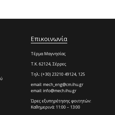
Επικοινωνία
Τέρμα Μαγνησίας
T.K. 62124, Σέρρες
Τηλ.: (+30) 23210 49124, 125
ού
email: mech_eng@cm.ihu.gr
email: info@mech.ihu.gr
Ώρες εξυπηρέτησης φοιτητών:
Καθημερινά: 11:00 – 13:00