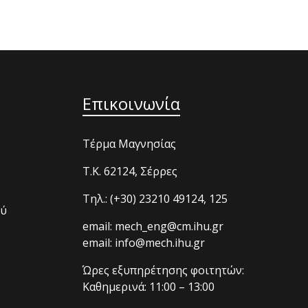
Επικοινωνία
Τέρμα Μαγνησίας
T.K. 62124, Σέρρες
Τηλ.: (+30) 23210 49124, 125
ού
email: mech_eng@cm.ihu.gr
email: info@mech.ihu.gr
Ώρες εξυπηρέτησης φοιτητών:
Καθημερινά: 11:00 – 13:00