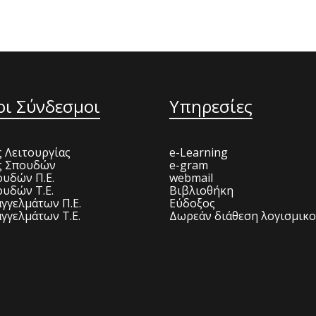
οι Σύνδεσμοι
Υπηρεσίες
 Λειτουργίας
e-Learning
ς Σπουδών
e-gram
υδών Π.Ε.
webmail
υδών Τ.Ε.
Βιβλιοθήκη
γγελμάτων Π.Ε.
Εύδοξος
γγελμάτων Τ.Ε.
Δωρεάν διάθεση λογισμικ