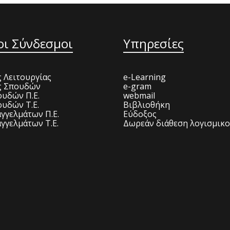
οι Σύνδεσμοι
Υπηρεσίες
 Λειτουργίας
e-Learning
ς Σπουδών
e-gram
υδών Π.Ε.
webmail
υδών Τ.Ε.
Βιβλιοθήκη
γγελμάτων Π.Ε.
Εύδοξος
γγελμάτων Τ.Ε.
Δωρεάν διάθεση λογισμικ