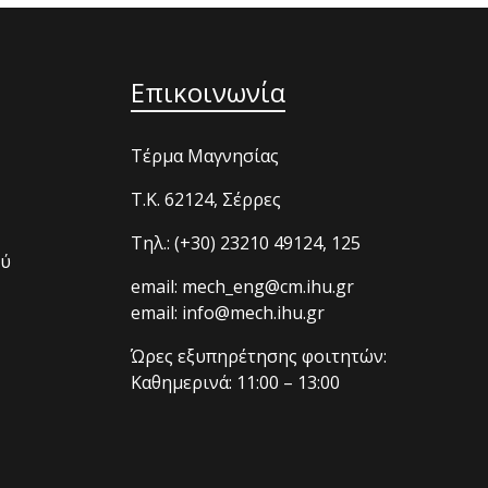
Επικοινωνία
Τέρμα Μαγνησίας
T.K. 62124, Σέρρες
Τηλ.: (+30) 23210 49124, 125
ού
email: mech_eng@cm.ihu.gr
email: info@mech.ihu.gr
Ώρες εξυπηρέτησης φοιτητών:
Καθημερινά: 11:00 – 13:00