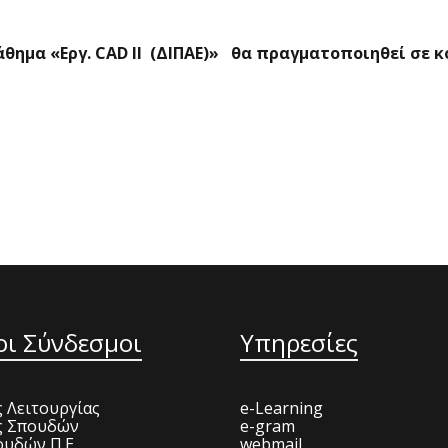
άθημα «Εργ.
CAD
II
(ΔΙΠΑΕ)» θα πραγματοποιηθεί σε κο
οι Σύνδεσμοι
Υπηρεσίες
 Λειτουργίας
e-Learning
ς Σπουδών
e-gram
υδών Π.Ε.
webmail