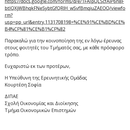
https://docs.google.com/forms/d/e/1FAIpQLScfAiP6h8F
btIQXjWBhqkFNeSybtGfQRlH_wSvfBmqiuZAEOQ/viewfo
rm?
usp=pp_url&entry.1131708198=%CE%91%CE%BD%CE%
B4%CF%81%CE%B1%CF%82
Παρακαλώ για την κοινοποίηση της εν λόγω έρευνας
στους φοιτητές του Τμήματός σας, με κάθε πρόσφορο
τρόπο.
Ευχαριστώ εκ των προτέρων,
Η Υπεύθυνη της Ερευνητικής Ομάδας
Κουρτέση Σοφία
ΔΙΠΑΕ
Σχολή Οικονομίας και Διοίκησης
Τμήμα Οικονομικών Επιστημών