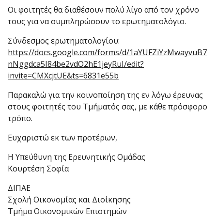
Οι φοιτητές θα διαθέσουν πολύ λίγο από τον χρόνο
τους για να συμπληρώσουν το ερωτηματολόγιο.
Σύνδεσμος ερωτηματολογίου:
https://docs.google.com/forms/d/1aYUFZiYzMwayvuB7
nNggdca5I84be2vdO2hE1jeyRuI/edit?
invite=CMXcjtUE&ts=6831e55b
Παρακαλώ για την κοινοποίηση της εν λόγω έρευνας
στους φοιτητές του Τμήματός σας, με κάθε πρόσφορο
τρόπο.
Ευχαριστώ εκ των προτέρων,
Η Υπεύθυνη της Ερευνητικής Ομάδας
Κουρτέση Σοφία
ΔΙΠΑΕ
Σχολή Οικονομίας και Διοίκησης
Τμήμα Οικονομικών Επιστημών