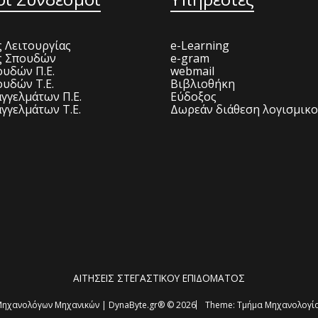
 Λειτουργίας
e-Learning
ς Σπουδών
e-gram
υδών Π.Ε.
webmail
υδών Τ.Ε.
Βιβλιοθήκη
γγελμάτων Π.Ε.
Εύδοξος
γγελμάτων Τ.Ε.
Δωρεάν διάθεση λογισμικ
ΑΙΤΗΣΕΙΣ ΣΤΕΓΑΣΤΙΚΟΥ ΕΠΙΔΟΜΑΤΟΣ
ηχανολόγων Μηχανικών | DynaByte.gr® © 2026
Theme:
Τμήμα Μηχανολογία