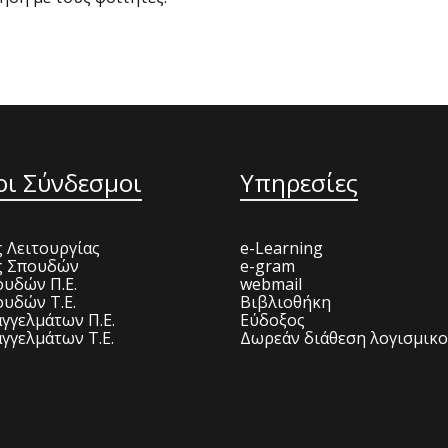
οι Σύνδεσμοι
Υπηρεσίες
 Λειτουργίας
e-Learning
ς Σπουδών
e-gram
υδών Π.Ε.
webmail
υδών Τ.Ε.
Βιβλιοθήκη
γγελμάτων Π.Ε.
Εύδοξος
γγελμάτων Τ.Ε.
Δωρεάν διάθεση λογισμικ