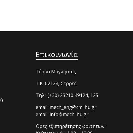
Επικοινωνία
Τέρμα Μαγνησίας
T.K. 62124, Σέρρες
Τηλ.: (+30) 23210 49124, 125
ού
email: mech_eng@cm.ihu.gr
email: info@mech.ihu.gr
Ώρες εξυπηρέτησης φοιτητών: