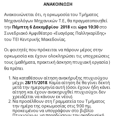
ΑΝΑΚΟΙΝΩΣΗ
Ανακοινώνεται ότι, η ορκωμοσία του Τμήματος
Μηχανολόγων Μηχανικών Τ.Ε., θα πραγματοποιηθεί
την
Πέμπτη 6 Δεκεμβρίου 2018
και
ώρα 10:30
στο
Συνεδριακό Αμφιθέατρο «Ευαγόρας Παλληκαρίδης»
του ΤΕΙ Κεντρικής Μακεδονίας.
Οι φοιτητές που πρόκειται να πάρουν μέρος στην
ορκωμοσία και έχουν ολοκληρώσει τις υποχρεώσεις
τους (μαθήματα, πρακτική άσκηση πτυχιακή εργασία )
θα πρέπει
Να καταθέσουν αίτηση ανακήρυξης πτυχιούχου
μέχρι
28/11/2018
. Καμία αίτηση δε θα γίνει δεκτή
μετά την ημερομηνία αυτή (όσοι έχουν ήδη κάνει
αίτηση και έχουν ανακηρυχθεί πτυχιούχοι δεν
χρειάζεται να κάνουν εκ νέου).
Να προσέλθουν στη Γραμματεία του Τμήματος
την ημέρα της ορκωμοσίας στις 9:00 πμ,
προκειμένου να υπογράψουν στο βιβλίο
Πτυχιούχων, να παραδώσουν την ακαδημαϊκή