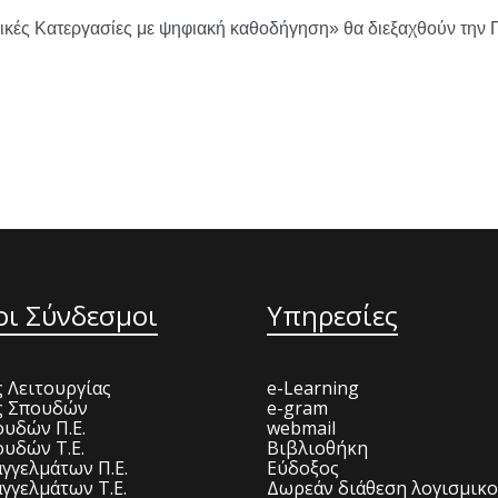
γικές Κατεργασίες με ψηφιακή καθοδήγηση»
θα διεξαχθούν την
οι Σύνδεσμοι
Υπηρεσίες
 Λειτουργίας
e-Learning
ς Σπουδών
e-gram
υδών Π.Ε.
webmail
υδών Τ.Ε.
Βιβλιοθήκη
γγελμάτων Π.Ε.
Εύδοξος
γγελμάτων Τ.Ε.
Δωρεάν διάθεση λογισμικ