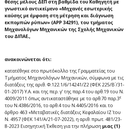
θέσης μέλους ΔΕΠ στη βαθμίδα του Καθηγητή με
γνωστικό αντικείμενο «Μηχανές εσωτερικής
καύσης με έμφαση στη μέτρηση και διάγνωση
εκπομπών ρύπων» (ΑΡΡ 34291),
του τμήματος
Μηχανολόγων Μηχανικών της Σχολής Μηχανικών
του ΔΙΠΑΕ.,
ανακοινώνεται ότι:
κατατέθηκε στο πρωτόκολλο της Γραμματείας του
Τμήματος Μηχανολόγων Μηχανικών, σύμφωνα με τις
διατάξεις της αριθ. Φ.122.1/6/14241/Ζ2 (ΦΕΚ 225/Β ́/31-
01-2017) Υ.Α. και της περ. γ’ της παρ.4 του αρθ.19 του Ν.
ε
4009/2011 όπως αντικαταστάθηκε με το αρθ.70 παρ.3
του Ν.4386/2016, το αρθ.4 του Ν.4405/2016 και το
άρθρο 463 «Μεταβατικές διατάξεις Κεφαλαίου ΙΖ΄ του
Ν. 4957 (ΦΕΚ 141/Α/21-07-2022), η αριθ. πρωτ. 481/23-
8-2023 Εισηγητική Έκθεση για την πλήρωση
μιας (1)