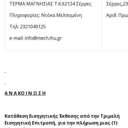
ΤΕΡΜΑ ΜΑΓΝΗΣΙΑΣ Τ.Κ.62124 Σέρρες
Σέρρες,23
Πληροφορίες: Ντόκα Μελπομένη
Αριθ. Πρω
Τηλ: 2321049125
e-mail: info@mech.ihu.gr
Α Ν Α ΚΟ Ι Ν Ω Σ Η
Κατάθεση Εισηγητικής Έκθεσης από την Τριμελή
Εισηγητική Επιτροπή, για την πλήρωση μιας (1)